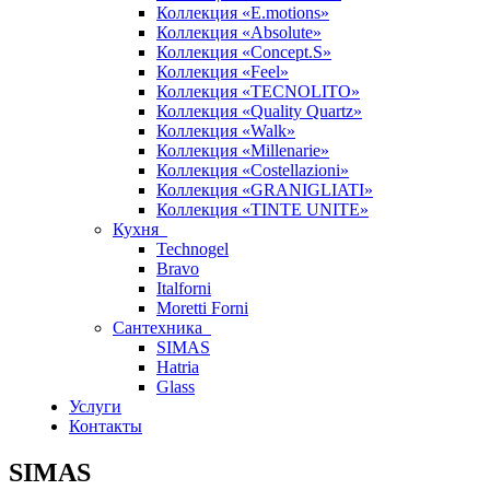
Коллекция «E.motions»
Коллекция «Absolute»
Коллекция «Concept.S»
Коллекция «Feel»
Коллекция «TECNOLITO»
Коллекция «Quality Quartz»
Коллекция «Walk»
Коллекция «Millenarie»
Коллекция «Costellazioni»
Коллекция «GRANIGLIATI»
Коллекция «TINTE UNITE»
Кухня
Technogel
Bravo
Italforni
Moretti Forni
Сантехника
SIMAS
Hatria
Glass
Услуги
Контакты
SIMAS