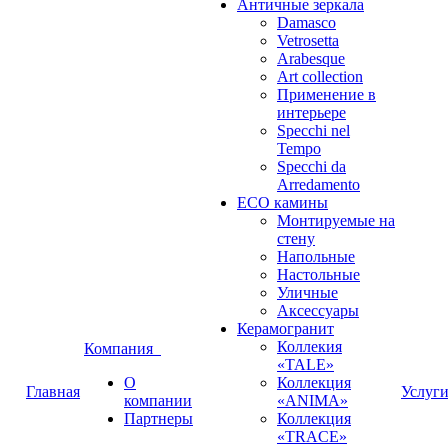
Античные зеркала
Damasco
Vetrosetta
Arabesque
Art collection
Применение в
интерьере
Specchi nel
Tempo
Specchi da
Arredamento
ECO камины
Монтируемые на
стену
Напольные
Настольные
Уличные
Аксессуары
Керамогранит
Коллекия
Компания
«TALE»
О
Коллекция
Главная
Услуг
компании
«ANIMA»
Партнеры
Коллекция
«TRACE»