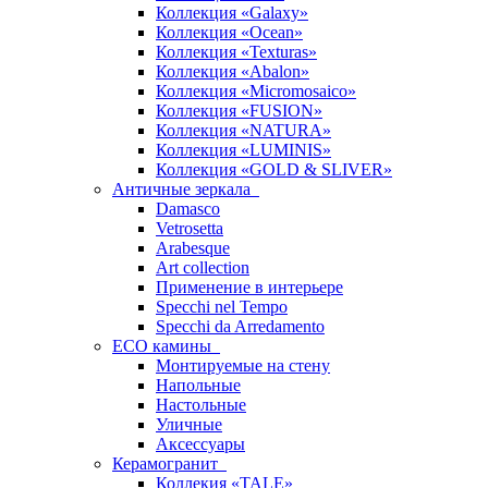
Коллекция «Galaxy»
Коллекция «Ocean»
Коллекция «Texturas»
Коллекция «Abalon»
Коллекция «Micromosaico»
Коллекция «FUSION»
Коллекция «NATURA»
Коллекция «LUMINIS»
Коллекция «GOLD & SLIVER»
Античные зеркала
Damasco
Vetrosetta
Arabesque
Art collection
Применение в интерьере
Specchi nel Tempo
Specchi da Arredamento
ECO камины
Монтируемые на стену
Напольные
Настольные
Уличные
Аксессуары
Керамогранит
Коллекия «TALE»