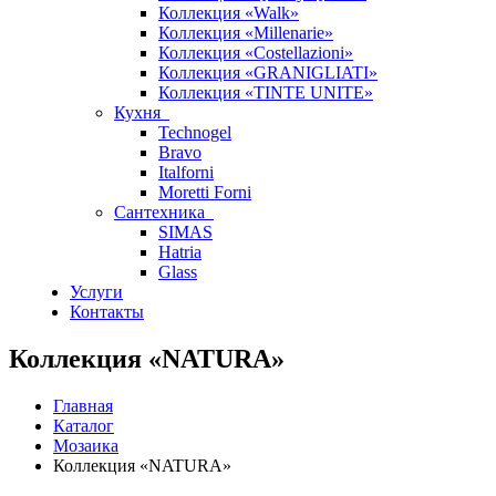
Коллекция «Walk»
Коллекция «Millenarie»
Коллекция «Costellazioni»
Коллекция «GRANIGLIATI»
Коллекция «TINTE UNITE»
Кухня
Technogel
Bravo
Italforni
Moretti Forni
Сантехника
SIMAS
Hatria
Glass
Услуги
Контакты
Коллекция «NATURA»
Главная
Каталог
Мозаика
Коллекция «NATURA»