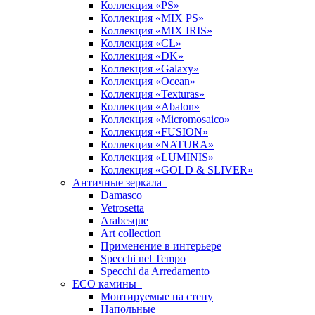
Коллекция «PS»
Коллекция «MIX PS»
Коллекция «MIX IRIS»
Коллекция «CL»
Коллекция «DK»
Коллекция «Galaxy»
Коллекция «Ocean»
Коллекция «Texturas»
Коллекция «Abalon»
Коллекция «Micromosaico»
Коллекция «FUSION»
Коллекция «NATURA»
Коллекция «LUMINIS»
Коллекция «GOLD & SLIVER»
Античные зеркала
Damasco
Vetrosetta
Arabesque
Art collection
Применение в интерьере
Specchi nel Tempo
Specchi da Arredamento
ECO камины
Монтируемые на стену
Напольные