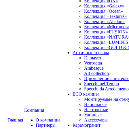
Коллекция «DK»
Коллекция «Galaxy»
Коллекция «Ocean»
Коллекция «Texturas»
Коллекция «Abalon»
Коллекция «Micromosa
Коллекция «FUSION»
Коллекция «NATURA
Коллекция «LUMINIS
Коллекция «GOLD &
Античные зеркала
Damasco
Vetrosetta
Arabesque
Art collection
Применение в интерь
Specchi nel Tempo
Specchi da Arredamento
ECO камины
Монтируемые на стен
Напольные
Настольные
Компания
Уличные
Главная
О компании
Аксессуары
Партнеры
Керамогранит