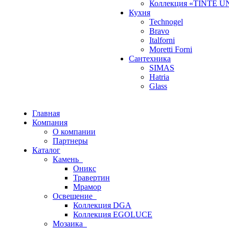
Коллекция «TINTE U
Кухня
Technogel
Bravo
Italforni
Moretti Forni
Сантехника
SIMAS
Hatria
Glass
Главная
Компания
О компании
Партнеры
Каталог
Камень
Оникс
Травертин
Мрамор
Освещение
Коллекция DGA
Коллекция EGOLUCE
Мозаика