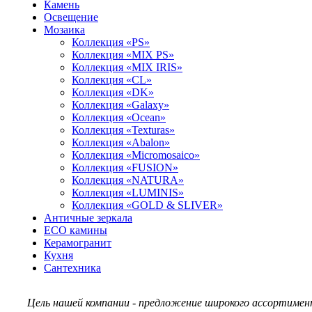
Камень
Освещение
Мозаика
Коллекция «PS»
Коллекция «MIX PS»
Коллекция «MIX IRIS»
Коллекция «CL»
Коллекция «DK»
Коллекция «Galaxy»
Коллекция «Ocean»
Коллекция «Texturas»
Коллекция «Abalon»
Коллекция «Micromosaico»
Коллекция «FUSION»
Коллекция «NATURA»
Коллекция «LUMINIS»
Коллекция «GOLD & SLIVER»
Античные зеркала
ECO камины
Керамогранит
Кухня
Сантехника
Цель нашей компании - предложение широкого ассортимент