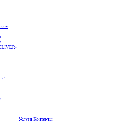
ico»
»
»
 SLIVER»
ере
у
Услуги
Контакты