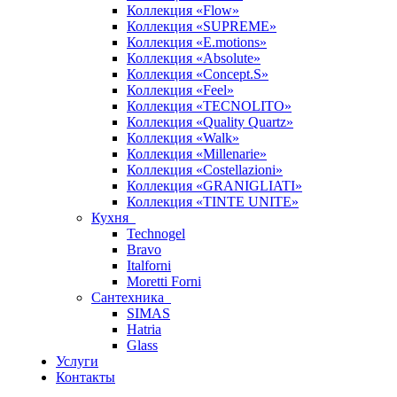
Коллекция «Flow»
Коллекция «SUPREME»
Коллекция «E.motions»
Коллекция «Absolute»
Коллекция «Concept.S»
Коллекция «Feel»
Коллекция «TECNOLITO»
Коллекция «Quality Quartz»
Коллекция «Walk»
Коллекция «Millenarie»
Коллекция «Costellazioni»
Коллекция «GRANIGLIATI»
Коллекция «TINTE UNITE»
Кухня
Technogel
Bravo
Italforni
Moretti Forni
Сантехника
SIMAS
Hatria
Glass
Услуги
Контакты