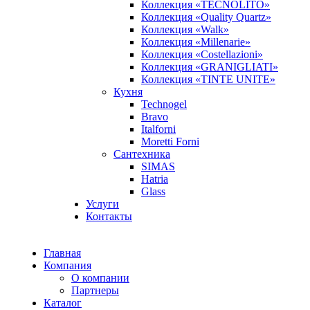
Коллекция «TECNOLITO»
Коллекция «Quality Quartz»
Коллекция «Walk»
Коллекция «Millenarie»
Коллекция «Costellazioni»
Коллекция «GRANIGLIATI»
Коллекция «TINTE UNITE»
Кухня
Technogel
Bravo
Italforni
Moretti Forni
Сантехника
SIMAS
Hatria
Glass
Услуги
Контакты
Главная
Компания
О компании
Партнеры
Каталог