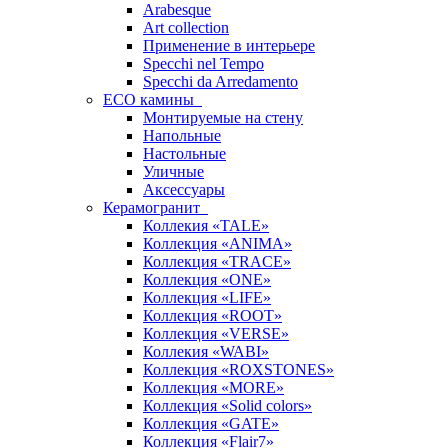
Arabesque
Art collection
Применение в интерьере
Specchi nel Tempo
Specchi da Arredamento
ECO камины
Монтируемые на стену
Напольные
Настольные
Уличные
Аксессуары
Керамогранит
Коллекия «TALE»
Коллекция «ANIMA»
Коллекция «TRACE»
Коллекция «ONE»
Коллекция «LIFE»
Коллекция «ROOT»
Коллекция «VERSE»
Коллекия «WABI»
Коллекция «ROXSTONES»
Коллекция «MORE»
Коллекция «Solid colors»
Коллекция «GATE»
Коллекция «Flair7»